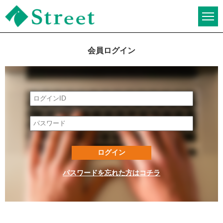
JI-Net_Japan-
Implant_日本最大級
会員ログイン
_歯科技工のオーク
ションサイト
パスワードを忘れた方はコチラ