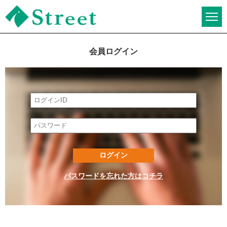
JI-Net_Japan-
Implant_日本最大級
会員ログイン
_歯科技工のオーク
ションサイト
パスワードを忘れた方はコチラ