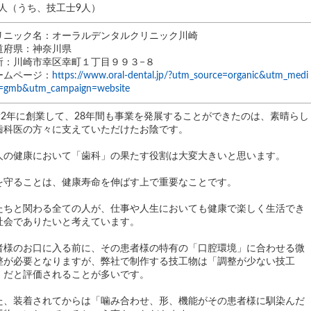
4 人（うち、技工士9人）
リニック名：オーラルデンタルクリニック川崎
道府県：神奈川県
所：川崎市幸区幸町１丁目９９３−８
ームページ：
https://www.oral-dental.jp/?utm_source=organic&utm_medi
=gmb&utm_campaign=website
992年に創業して、28年間も事業を発展することができたのは、素晴らし
歯科医の方々に支えていただけたお陰です。
人の健康において「歯科」の果たす役割は大変大きいと思います。
を守ることは、健康寿命を伸ばす上で重要なことです。
たちと関わる全ての人が、仕事や人生においても健康で楽しく生活でき
社会でありたいと考えています。
者様のお口に入る前に、その患者様の特有の「口腔環境」に合わせる微
整が必要となりますが、弊社で制作する技工物は「調整が少ない技工
」だと評価されることが多いです。
た、装着されてからは「噛み合わせ、形、機能がその患者様に馴染んだ