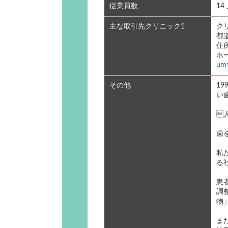
従業員数
1
主な取引先クリニック1
ク
都
住
ホ
um
その他
1
い

歯
私
る
患
調
物
ま