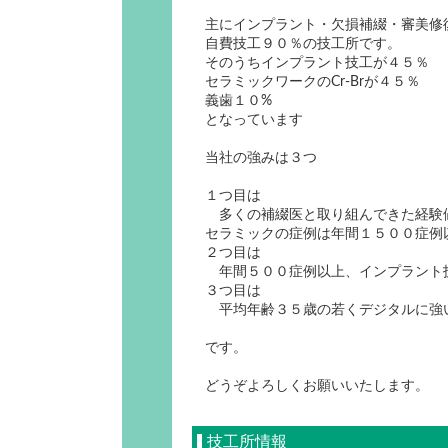
主にインプラント・欠損補綴・審美修
自費技工９０％の技工所です。
そのうちインプラント技工が４５％
セラミックワークのCr-Brが４５％
義歯１０%
となっています
当社の強みは３つ
１つ目は
多くの補綴医と取り組んできた経験
セラミックの症例は年間１５００症例
２つ目は
年間５００症例以上、インプラント
３つ目は
平均年齢３５歳の若くデジタルに強
です。
どうぞよろしくお願いいたします。
技工所情報