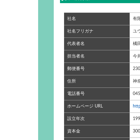
社名
有
社名フリガナ
ユ
代表者名
橘
担当者名
今
郵便番号
230
住所
神
電話番号
045
ホームページ URL
htt
設立年次
19
資本金
30