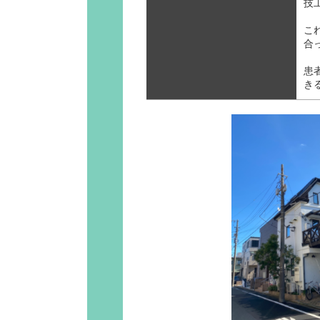
技
こ
合
患
き