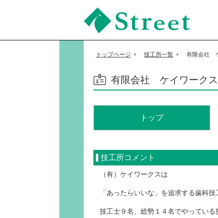
JI-Net_Japan-Implant_日
本最大級_歯科技工のオ
トップページ
技工所一覧
有限会社 
ークションサイト
有限会社 ケイワークス
トップ
技工所コメント
（有）ケイワークスは
「あったらいいな」を追求する歯科技
技工士９名、総勢１４名でやっている