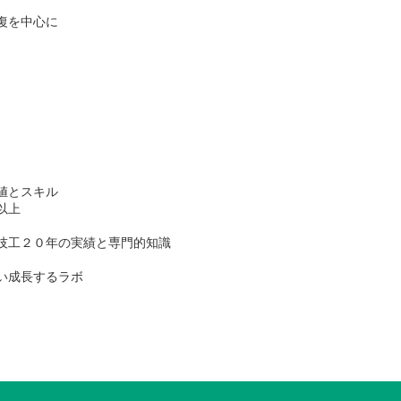
復を中心に
値とスキル
以上
技工２０年の実績と専門的知識
い成長するラボ