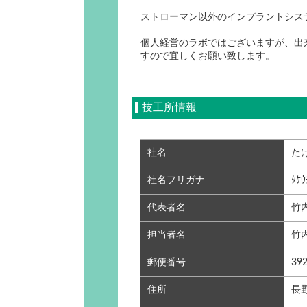
ストローマン以外のインプラントシス
個人経営のラボではございますが、出
すので宜しくお願い致します。
たけうち歯科技
技工所情報
社名
た
社名フリガナ
ﾀｹｳ
代表者名
竹
担当者名
竹
郵便番号
392
住所
長