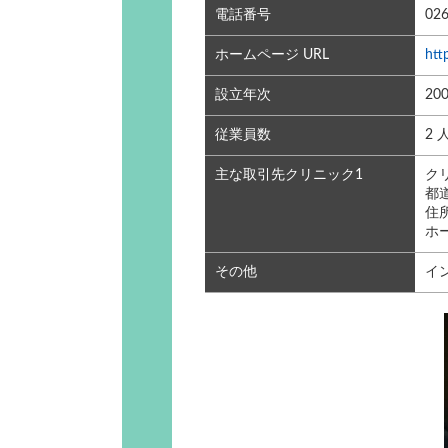
電話番号
02
ホームページ URL
htt
設立年次
20
従業員数
2
主な取引先クリニック1
ク
都
住所
ホ
その他
イ