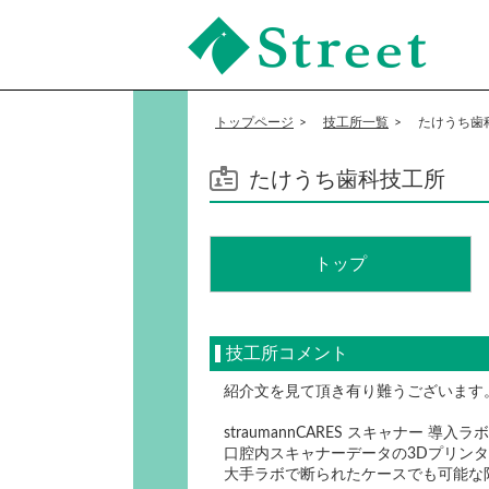
JI-Net_Japan-Implant_日
本最大級_歯科技工のオ
トップページ
技工所一覧
たけうち歯
ークションサイト
たけうち歯科技工所
トップ
技工所コメント
紹介文を見て頂き有り難うございます
straumannCARES スキャナー 
口腔内スキャナーデータの3Dプリン
大手ラボで断られたケースでも可能な