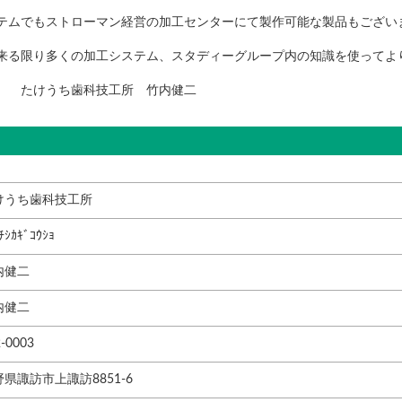
テムでもストローマン経営の加工センターにて製作可能な製品もござい
来る限り多くの加工システム、スタディーグループ内の知識を使ってよ
工所 竹内健二
けうち歯科技工所
ﾁｼｶｷﾞｺｳｼｮ
内健二
内健二
-0003
野県諏訪市上諏訪8851-6