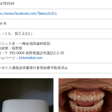
66781034
ps://www.facebook.com/Takeuchi.D.L
06 年
 人（うち、技工士2人）
リニック名：一梅会池田歯科医院
道府県：長野県
：〒 392-0004 長野県諏訪市諏訪2-2-10
ームページ：
ichiumekai.com
ンボイス適格請求書発行者登録番号取得済み